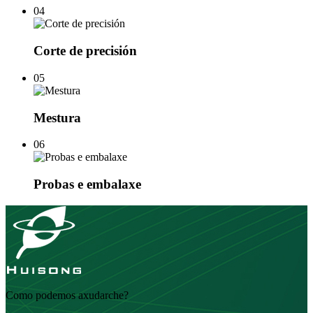
04
Corte de precisión
05
Mestura
06
Probas e embalaxe
Como podemos axudarche?