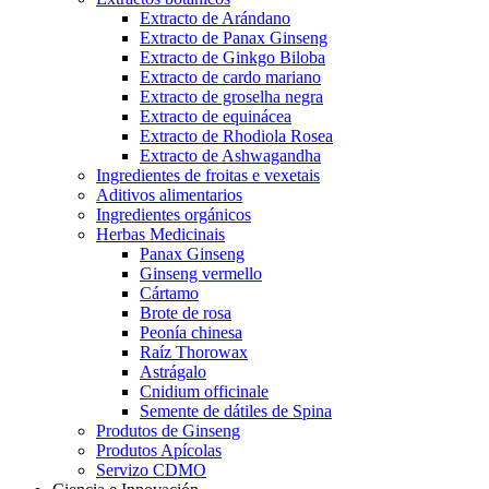
Extracto de Arándano
Extracto de Panax Ginseng
Extracto de Ginkgo Biloba
Extracto de cardo mariano
Extracto de groselha negra
Extracto de equinácea
Extracto de Rhodiola Rosea
Extracto de Ashwagandha
Ingredientes de froitas e vexetais
Aditivos alimentarios
Ingredientes orgánicos
Herbas Medicinais
Panax Ginseng
Ginseng vermello
Cártamo
Brote de rosa
Peonía chinesa
Raíz Thorowax
Astrágalo
Cnidium officinale
Semente de dátiles de Spina
Produtos de Ginseng
Produtos Apícolas
Servizo CDMO