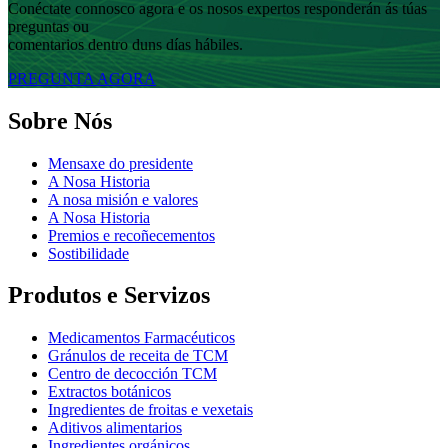
Conéctate connosco agora e os nosos expertos responderán ás túas
preguntas ou
comentarios dentro duns días hábiles.
PREGUNTA AGORA
Sobre Nós
Mensaxe do presidente
A Nosa Historia
A nosa misión e valores
A Nosa Historia
Premios e recoñecementos
Sostibilidade
Produtos e Servizos
Medicamentos Farmacéuticos
Gránulos de receita de TCM
Centro de decocción TCM
Extractos botánicos
Ingredientes de froitas e vexetais
Aditivos alimentarios
Ingredientes orgánicos