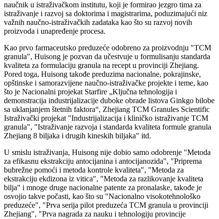
naučnik u istraživačkom institutu, koji je formirao jezgro tima za
istraživanje i razvoj sa doktorima i magistrarima, poduzimajući niz
važnih naučno-istraživačkih zadataka kao što su razvoj novih
proizvoda i unapređenje procesa.
Kao prvo farmaceutsko preduzeće odobreno za proizvodnju "TCM
granula", Huisong je pozvan da učestvuje u formulisanju standarda
kvaliteta za formulaciju granula na recept u provinciji Zhejiang.
Pored toga, Huisong takođe preduzima nacionalne, pokrajinske,
opštinske i samorazvijene naučno-istraživačke projekte i teme, kao
što je Nacionalni projekat Starfire „Ključna tehnologija i
demonstracija industrijalizacije duboke obrade listova Ginkgo bilobe
sa uklanjanjem štetnih faktora“, Zhejiang TCM Granules Scientific
Istraživački projekat "Industrijalizacija i kliničko istraživanje TCM
granula", "Istraživanje razvoja i standarda kvaliteta formule granula
Zhejiang 8 biljaka i drugih kineskih biljaka" itd.
U smislu istraživanja, Huisong nije dobio samo odobrenje "Metoda
za efikasnu ekstrakciju antocijanina i antocijanozida", "Priprema
bubrežne pomoći i metoda kontrole kvaliteta", "Metoda za
ekstrakciju ekdizona iz vitica", "Metoda za razlikovanje kvaliteta
bilja" i mnoge druge nacionalne patente za pronalaske, takođe je
osvojio takve počasti, kao što su "Nacionalno visokotehnološko
preduzeće", "Prva serija pilot preduzeća TCM granula u provinciji
Zhejiang", "Prva nagrada za nauku i tehnologiju provincije