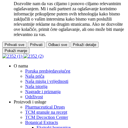
Dozvolite nam da vas ciljamo i ponovo ciljamo relevantnim
oglašavanjem. Mi i naši partneri za oglašavanje koristimo
informacije prikupljene putem ovih tehnologija kako bismo
zaključili o vašim interesima kako bismo vam poslužili
relevantnije reklame na drugim stranicama. Ako ne dozvolite
ove kolačiće, primit ćete oglašavanje, ali ono može biti manje
relevantno za vas.
Prihvati sve
Prihvati
Odbaci sve
Prikaži detalje
Pokaži manje
O nama
Poruka predsjedavajućeg
Naša priča
Naša misija i vrijednosti
Naša istorija
Nagrade i priznanja
Održivost
Proizvodi i usluge
Pharmaceutical Drugs
TCM granule na recept
TCM Decoction Center
Botanical Extracts
Ekstrakt borovnice