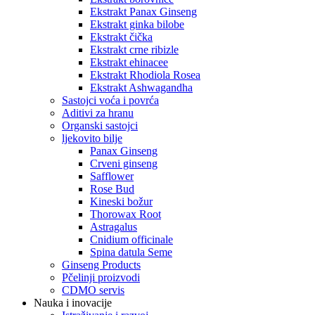
Ekstrakt Panax Ginseng
Ekstrakt ginka bilobe
Ekstrakt čička
Ekstrakt crne ribizle
Ekstrakt ehinacee
Ekstrakt Rhodiola Rosea
Ekstrakt Ashwagandha
Sastojci voća i povrća
Aditivi za hranu
Organski sastojci
ljekovito bilje
Panax Ginseng
Crveni ginseng
Safflower
Rose Bud
Kineski božur
Thorowax Root
Astragalus
Cnidium officinale
Spina datula Seme
Ginseng Products
Pčelinji proizvodi
CDMO servis
Nauka i inovacije