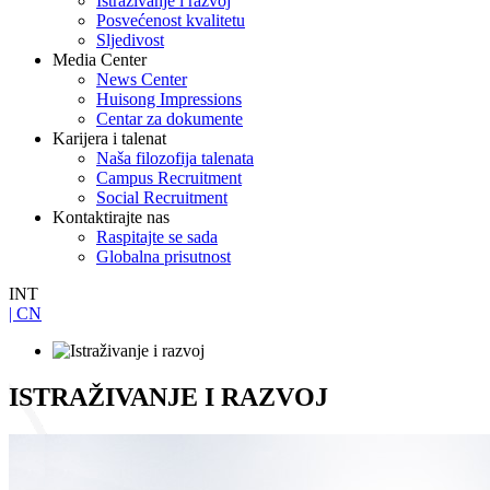
Istraživanje i razvoj
Posvećenost kvalitetu
Sljedivost
Media Center
News Center
Huisong Impressions
Centar za dokumente
Karijera i talenat
Naša filozofija talenata
Campus Recruitment
Social Recruitment
Kontaktirajte nas
Raspitajte se sada
Globalna prisutnost
INT
| CN
ISTRAŽIVANJE I RAZVOJ