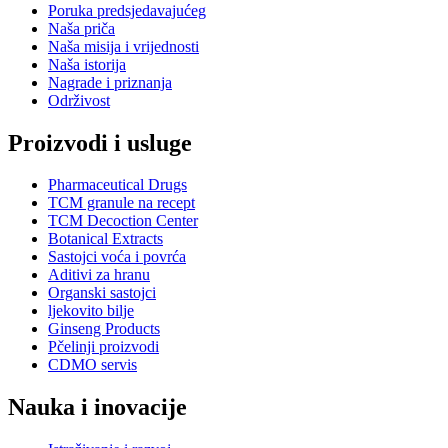
Poruka predsjedavajućeg
Naša priča
Naša misija i vrijednosti
Naša istorija
Nagrade i priznanja
Održivost
Proizvodi i usluge
Pharmaceutical Drugs
TCM granule na recept
TCM Decoction Center
Botanical Extracts
Sastojci voća i povrća
Aditivi za hranu
Organski sastojci
ljekovito bilje
Ginseng Products
Pčelinji proizvodi
CDMO servis
Nauka i inovacije