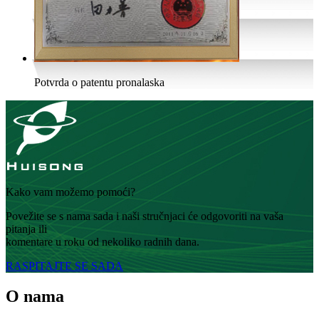
Potvrda o patentu pronalaska
Kako vam možemo pomoći?
Povežite se s nama sada i naši stručnjaci će odgovoriti na vaša
pitanja ili
komentare u roku od nekoliko radnih dana.
RASPITAJTE SE SADA
O nama