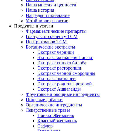
Наша миссия и ценности
Наша история
Награды и признание
Устойчивое развитие
Продукты и услуги
Фармацевтические препараты
Гранулы по рецепту TCM
Центр отваров TCM
Ботанические экстракты
Экстракт черники
Экстракт женьшеня Панакс
Экстракт гинкго билоба
Экстракт расторопши
Экстракт черной смородины
Экстракт эхинацеи
Экстракт родиолы розовой
Экстракт Ашваганды
Фруктовые и овощные ингредиенты
Пищевые добавки
Органические ингредиенты
Лекарственные травы
Панакс Женьшень
Красный женьшень
Сафлор