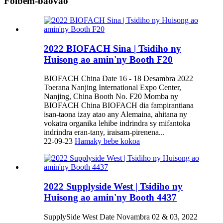
Foibem-baovao
2022 BIOFACH Sina | Tsidiho ny
Huisong ao amin'ny Booth F20
BIOFACH China Date 16 - 18 Desambra 2022
Toerana Nanjing International Expo Center,
Nanjing, China Booth No. F20 Momba ny
BIOFACH China BIOFACH dia fampirantiana
isan-taona izay atao any Alemaina, ahitana ny
vokatra organika lehibe indrindra sy mifantoka
indrindra eran-tany, iraisam-pirenena...
22-09-23
Hamaky bebe kokoa
2022 Supplyside West | Tsidiho ny
Huisong ao amin'ny Booth 4437
SupplySide West Date Novambra 02 & 03, 2022