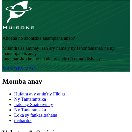
Ahoana no azontsika anampiana anao?
Mifandraisa aminay izao ary hamaly ny fanontanianao na ny
manampahaizanay
fanehoan-kevitra ao anatin'ny andro fiasana vitsivitsy.
MANOTA IZAO
Momba anay
Hafatra avy amin'ny Filoha
Ny Tantarantsika
Iraka sy Soatoavinay
Ny Tantarantsika
Loka sy fankasitrahana
maharitra