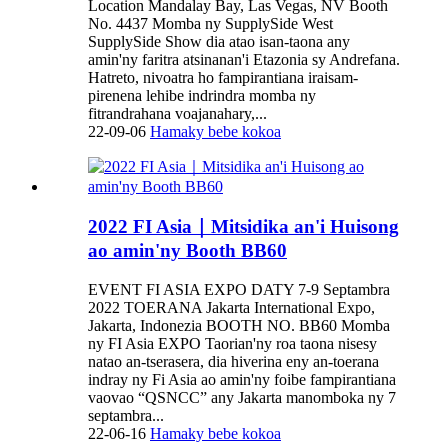
Location Mandalay Bay, Las Vegas, NV Booth
No. 4437 Momba ny SupplySide West
SupplySide Show dia atao isan-taona any
amin'ny faritra atsinanan'i Etazonia sy Andrefana.
Hatreto, nivoatra ho fampirantiana iraisam-
pirenena lehibe indrindra momba ny
fitrandrahana voajanahary,...
22-09-06
Hamaky bebe kokoa
2022 FI Asia｜Mitsidika an'i Huisong
ao amin'ny Booth BB60
EVENT FI ASIA EXPO DATY 7-9 Septambra
2022 TOERANA Jakarta International Expo,
Jakarta, Indonezia BOOTH NO. BB60 Momba
ny FI Asia EXPO Taorian'ny roa taona nisesy
natao an-tserasera, dia hiverina eny an-toerana
indray ny Fi Asia ao amin'ny foibe fampirantiana
vaovao “QSNCC” any Jakarta manomboka ny 7
septambra...
22-06-16
Hamaky bebe kokoa