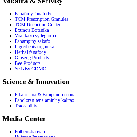
Vokatra & Serivisy
Fanafody fanafody
TCM Prescription Granules
TCM Decoction Center
Extracts Botanika
Voankazo sy legioma
Fanampiny sakafo
Ingredients organika
Herbal fanafody
Ginseng Products
Bee Products
Serivisy CDMO
Science & Innovation
Fikarohana & Fampandrosoana
Fanoloran-tena amin'ny kalitao
Traceability
Media Center
Foibem-baovao