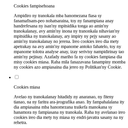
Cookies fampisehoana
Ampidiro ny tranokala mba hanomezana fiasa sy
fanamafisam-peo nohatsaraina, toy ny fanampiana anay
handrefesana ny isan'ny mpitsidika tonga ao amin'ny
tranokalanay, avy amin'ny inona ny tranonkala nihavian'ny
mpitsidika ny tranokalanay, ary impiry ny pejy sasany ao
amin'ny tranokalanay no jerena. Ireo cookies ireo dia mety
apetrakay na avy amin'ny mpanome antoko fahatelo, toy ny
mpanome tolotra analyse anay, izay serivisy nampidirinay tao
amin'ny pejinay. Azafady mariho fa ny cookies fampiasa dia
misy cookies miasa. Raha mila fanazavana fanampiny momba
ny cookies azo ampiasaina dia jereo ny Politikan'ny Cookie.
Cookies miasa
Avelao ny tranokalanay hitadidy ny anaranao, ny fiteny
tianao, na ny faritra ara-jeografika anao. Ity fampahalalana ity
dia ampiasaina mba hanomezana traikefa manokana sy
hanamora ny fampiasana ny tranokala. Raha tsy avelanao ireo
cookies ireo dia mety tsy miasa ny endri-javatra sasany na ny
rehetra.