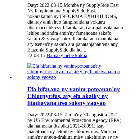
Daty: 2022-03-15 Momba ny SupplySide East
Ny fampirantiana SupplySide East,
nokarakarain'ny INFORMA EXHIBITIONS,
dia iray amin'ireo fampirantiana vokatra
pharmaceutika sy fikarakarana ara-pahasalamana
lehibe indrindra amin'ny famenoana sakafo,
sakafo & zava-pisotro, fikarakarana manokana
ary tsenan'ny sakafo ara-panatanjahantena any
Etazonia SupplySide dia hel...
22-03-15
Hamaky bebe kokoa
Efa hifarana ny vanim-potoanan'ny
Chlorpyrifos, ary efa akaiky ny
fitadiavana ireo solony vaovao
Daty: 2022-03-15 Tamin'ny 30 aogositra 2021,
ny US Environmental Protection Agency (EPA)
dia namoaka fitsipika 2021-18091, izay
manafoana ny fetran'ny chlorpyrifos. Miorina
amin'ny angon-drakitra misy ankehitriny sy ny