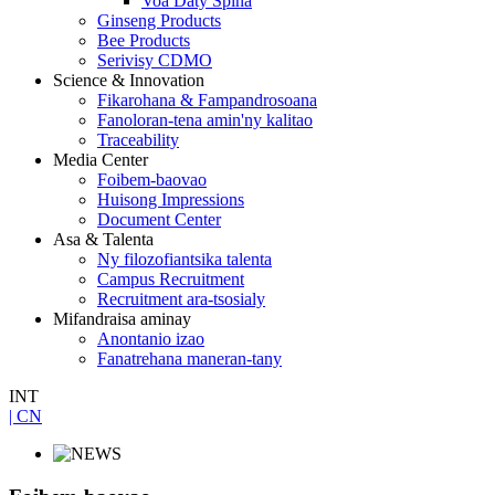
Voa Daty Spina
Ginseng Products
Bee Products
Serivisy CDMO
Science & Innovation
Fikarohana & Fampandrosoana
Fanoloran-tena amin'ny kalitao
Traceability
Media Center
Foibem-baovao
Huisong Impressions
Document Center
Asa & Talenta
Ny filozofiantsika talenta
Campus Recruitment
Recruitment ara-tsosialy
Mifandraisa aminay
Anontanio izao
Fanatrehana maneran-tany
INT
| CN