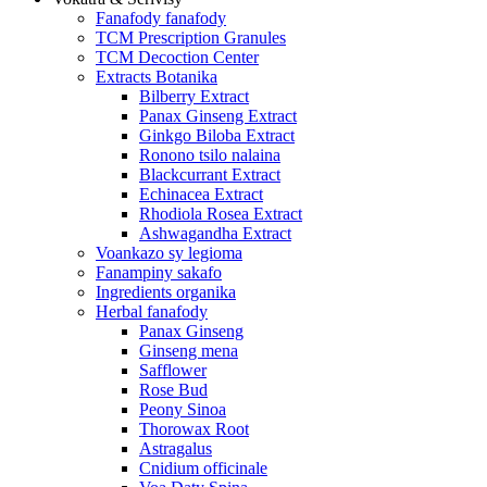
Fanafody fanafody
TCM Prescription Granules
TCM Decoction Center
Extracts Botanika
Bilberry Extract
Panax Ginseng Extract
Ginkgo Biloba Extract
Ronono tsilo nalaina
Blackcurrant Extract
Echinacea Extract
Rhodiola Rosea Extract
Ashwagandha Extract
Voankazo sy legioma
Fanampiny sakafo
Ingredients organika
Herbal fanafody
Panax Ginseng
Ginseng mena
Safflower
Rose Bud
Peony Sinoa
Thorowax Root
Astragalus
Cnidium officinale