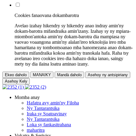
Cookies fanaovana dokambarotra
Avelao izahay hikendry sy hikendry anao indray amin'ny
dokam-barotra mifandraika amin'izany. Izahay sy ny mpiara-
miombon'antoka amin'ny dokam-barotra dia mampiasa ny
vaovao voaangona amin'ny alalan'ireo teknolojia ireo mba
hamaritana ny tombontsoanao mba hanomezana anao dokam-
barotra mifandraika kokoa amin'ny tranokala hafa. Raha tsy
avelanao ireo cookies ireo dia hahazo doka ianao, saingy
mety tsy dia ilaina loatra aminao izany.
Ekeo daholo
MANAIKY
Mandà daholo
Asehoy ny antsipiriany
Asehoy Kely
Momba anay
Hafatra avy amin'ny Filoha
Ny Tantarantsika
Iraka sy Soatoavinay
Ny Tantarantsika
Loka sy fankasitrahana
maharitra
Vokatra & Serivisy