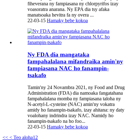
fiheverana ny fampiasana ny chlorpyrifos izay
voasoratra anarana. Ny EPA dia tsy afaka
manatsoaka hevitra fa ny overa ...
22-03-15
Hamaky bebe kokoa
Ny FDA dia mangataka
fampahalalana mifandraika amin'ny
fampiasana NAC ho fanampin-
tsakafo
Tamin'ny 24 Novambra 2021, ny Food and Drug
Administration (FDA) dia namoaka fangatahana
fampahalalana momba ny fampiasana taloha ny
N-acetyl-L-cysteine ​​​​(NAC) amin'ny vokatra
amidy ho fanampin-tsakafo, izay ahitana: ny daty
voalohany indrindra izay NAC. Namidy ho
fanampin-tsakafo na ho foo...
22-03-15
Hamaky bebe kokoa
<<
< Teo aloha
1
2