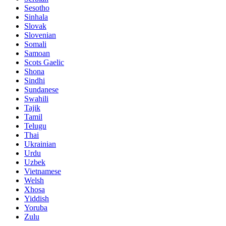
Sesotho
Sinhala
Slovak
Slovenian
Somali
Samoan
Scots Gaelic
Shona
Sindhi
Sundanese
Swahili
Tajik
Tamil
Telugu
Thai
Ukrainian
Urdu
Uzbek
Vietnamese
Welsh
Xhosa
Yiddish
Yoruba
Zulu