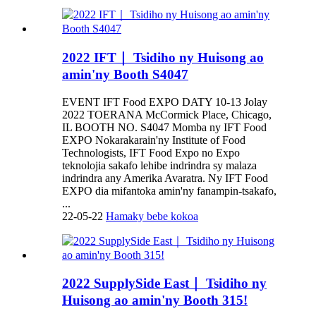
2022 IFT｜ Tsidiho ny Huisong ao
amin'ny Booth S4047
EVENT IFT Food EXPO DATY 10-13 Jolay
2022 TOERANA McCormick Place, Chicago,
IL BOOTH NO. S4047 Momba ny IFT Food
EXPO Nokarakarain'ny Institute of Food
Technologists, IFT Food Expo no Expo
teknolojia sakafo lehibe indrindra sy malaza
indrindra any Amerika Avaratra. Ny IFT Food
EXPO dia mifantoka amin'ny fanampin-tsakafo,
...
22-05-22
Hamaky bebe kokoa
2022 SupplySide East｜ Tsidiho ny
Huisong ao amin'ny Booth 315!