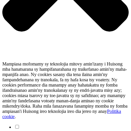
Mampiasa mofomamy sy teknolojia mitovy amin'izany i Huisong
mba hanatsarana sy hampifanarahana ny traikefanao amin'ny maha-
mpanjifa anao. Ny cookies sasany dia tena ilaina amin'ny
fampandehanana ny tranokala, fa ny hafa kosa tsy voatery. Ny
cookies performance dia manampy anay hahatakatra ny fomba
ifandraisanao amin'ny tranokalanay sy ny endri-javatra misy azy;
cookies miasa tsarovy ny toe-javatra sy ny safidinao; ary manampy
amin'ny fandefasana votoaty manan-danja aminao ny cookie
mikendry/doka. Raha mila fanazavana fanampiny momba ny fomba
ampiasan'i Huisong ireo teknolojia ireo dia jereo ny anay
Politika
cookie
.