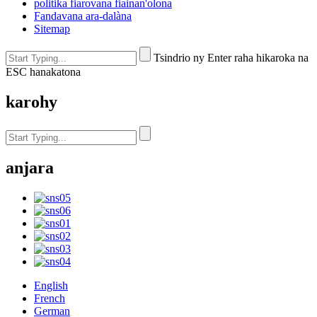
politika fiarovana fiainan'olona
Fandavana ara-dalàna
Sitemap
Tsindrio ny Enter raha hikaroka na
ESC hanakatona
karohy
anjara
English
French
German