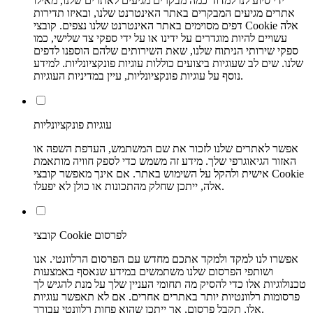
ידי סיוע לנו למדוד כמה מבקרים מגיעים לאתרים שלנו, מאילו
אתרים מגיעים המבקרים באתר האינטרנט שלנו, ובאיזו תדירות
דפים מסוימים באתר האינטרנט שלנו נצפים. קובצי Cookie אלה
עשויים להיות מוגדרים על ידינו או על ידי ספקי צד שלישי, כמו
ספקי שירותי הניתוח שלנו, שאת השירותים שלהם הוספנו לדפים
שלנו. שים לב שעוגיות ביצועים כוללות עוגיות פונקציונליות. למידע
נוסף על עוגיות פונקציונליות, עיין במדיניות העוגיות.
עוגיות פונקציונליות
אפשר לאתרים שלנו לזכור את שם המשתמש, העדפת השפה או
האזור הגיאוגרפי שלך. מידע זה משמש כדי לספק חוויה מותאמת
אישית ולהקל על השימוש באתר. אם אינך מאפשר קובצי Cookie
אלה, ייתכן שחלק מהתכונות או כולן לא יפעלו.
קובצי Cookie לפרסום
אפשרו לנו למקד ולמקד אתכם מחדש עם הפרסום הרלוונטי. אנו
ושותפי הפרסום שלנו משתמשים במידע שנאסף באמצעות
טכנולוגיות אלו כדי להסיק מה תחומי העניין שלך על מנת להגיש לך
פרסומות רלוונטיות יותר באתרים אחרים. אם לא תאפשר עוגיות
אלו, תקבל פרסום, אך ייתכן שהוא פחות רלוונטי עבורך.