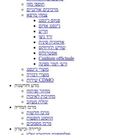
תוספי מזון
מרכיבים אורגניים
צמחי מרפא
פנקס ג'ינסנג
ג'ינסנג אדום
חריע
ורד ניצן
אדמונית סינית
שורש ת'ורווקס
אסטרגלוס
Cnidium officinale
זרעי תמר ספינה
מוצרי ג'ינסנג
מוצרי דבורה
שירות CDMO
מדע וחדשנות
מחקר ופיתוח
מחויבות לאיכות
יכולת מעקב
מרכז המדיה
מרכז חדשות
הווסונג הופעות
מרכז מסמכים
קריירה וכישרון
פילוסופיית הכישרון שלנו