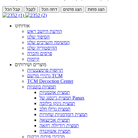
הצג פחות
הצג פרטים
דחה הכל
לְקַבֵּל
קבל הכל
אודותינו
הודעת היושב ראש
הסיפור שלנו
המשימה והערכים שלנו
ההיסטוריה שלנו
פרסים והכרה
קיימות
מוצרים ושירותים
תרופות פרמצבטיות
גרגירי מרשם TCM
TCM Decoction Center
תמציות בוטניות
תמצית אוכמניות
תמצית ג'ינסנג של Panax
תמצית גינקו בילובה
תמצית גדילן חלב
תמצית דומדמניות שחורות
תמצית אכינצאה
תמצית רודיולה רוזאה
תמצית אשווגנדה
מרכיבי פירות וירקות