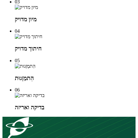
03
מיון מדויק
04
חיתוך מדויק
05
הִתמַזְגוּת
06
בדיקה ואריזה