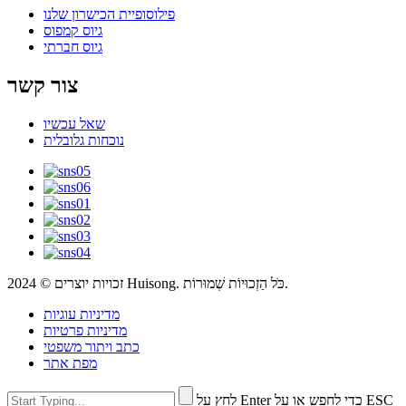
פילוסופיית הכישרון שלנו
גיוס קמפוס
גיוס חברתי
צור קשר
שאל עכשיו
נוכחות גלובלית
זכויות יוצרים © 2024 Huisong. כֹּל הַזְכוּיוֹת שְׁמוּרוֹת.
מדיניות עוגיות
מדיניות פרטיות
כתב ויתור משפטי
מפת אתר
לחץ על Enter כדי לחפש או על ESC