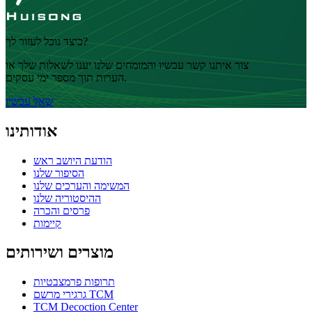
כיצד נוכל לעזור לך?
צור איתנו קשר עכשיו והמומחים שלנו יענו לשאלות שלך או
הערות תוך מספר ימי עסקים.
שאל עכשיו
אודותינו
הודעת היושב ראש
הסיפור שלנו
המשימה והערכים שלנו
ההיסטוריה שלנו
פרסים והכרה
קיימות
מוצרים ושירותים
תרופות פרמצבטיות
גרגירי מרשם TCM
TCM Decoction Center